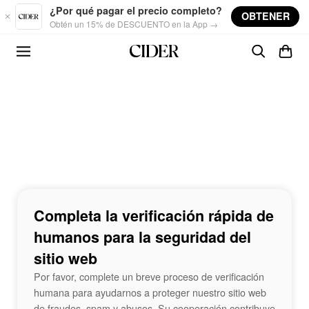
Skip to main content
¿Por qué pagar el precio completo?
OBTENER
Obtén un 15% de DESCUENTO en la App →
Completa la verificación rápida de
humanos para la seguridad del
sitio web
Por favor, complete un breve proceso de verificación
humana para ayudarnos a proteger nuestro sitio web
de fraudes, spam y abusos. Su cooperación contribuye