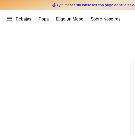
💰3 y 6 meses sin intereses con pago en tarjetas d
Oferta Especial 🎉 Hasta un 70% OFF 
Rebajas
Ropa
Elige un Mood
Sobre Nosotros