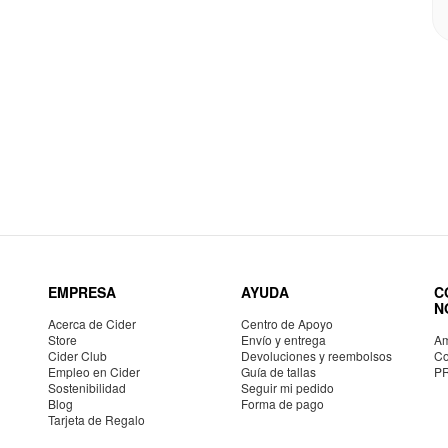
EMPRESA
AYUDA
C
N
Acerca de Cider
Centro de Apoyo
Store
Envío y entrega
Am
Cider Club
Devoluciones y reembolsos
Co
Empleo en Cider
Guía de tallas
P
Sostenibilidad
Seguir mi pedido
Blog
Forma de pago
Tarjeta de Regalo