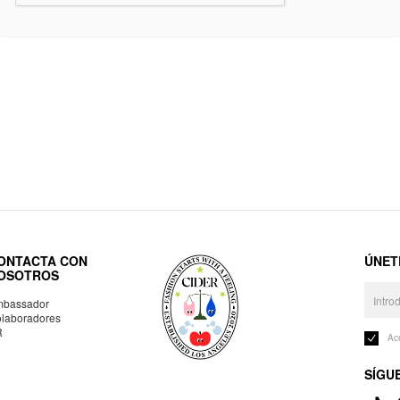
ONTACTA CON
ÚNET
OSOTROS
bassador
laboradores
R
Ac
SÍGU