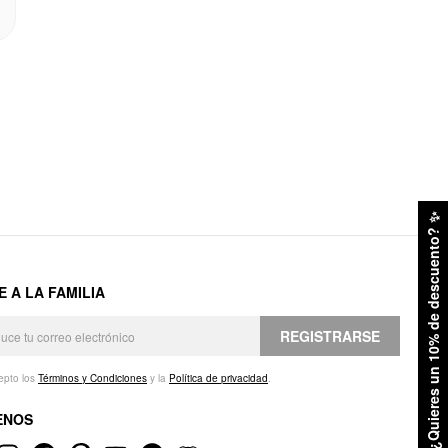
✨
¿Quieres un 10% de descuento?
E A LA FAMILIA
REGISTRARSE
epto los
Términos y Condiciones
y la
Política de privacidad
.
ENOS