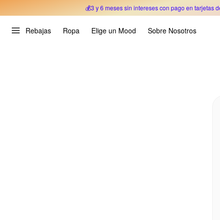
💰3 y 6 meses sin intereses con pago en tarjetas d
Oferta Especial 🎉 Hasta un 70% OFF 
Rebajas
Ropa
Elige un Mood
Sobre Nosotros