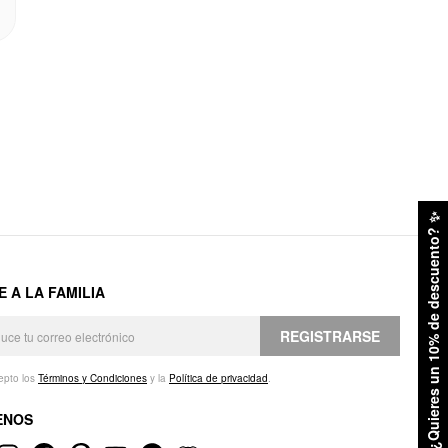
✨
¿Quieres un 10% de descuento?
E A LA FAMILIA
REGISTRARSE
epto los
Términos y Condiciones
y la
Política de privacidad
.
ENOS