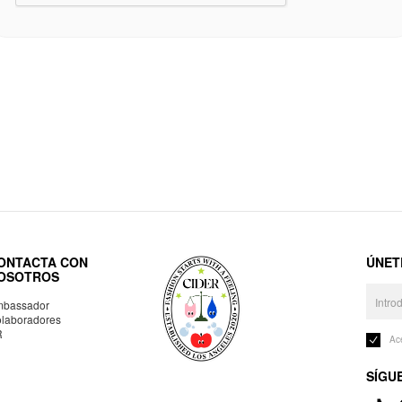
ONTACTA CON
ÚNET
OSOTROS
bassador
laboradores
R
Ac
SÍGU