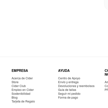
EMPRESA
AYUDA
C
N
Acerca de Cider
Centro de Apoyo
Store
Envío y entrega
Am
Cider Club
Devoluciones y reembolsos
Co
Empleo en Cider
Guía de tallas
P
Sostenibilidad
Seguir mi pedido
Blog
Forma de pago
Tarjeta de Regalo