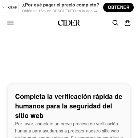
Skip to main content
¿Por qué pagar el precio completo?
OBTENER
Obtén un 15% de DESCUENTO en la App →
Completa la verificación rápida de
humanos para la seguridad del
sitio web
Por favor, complete un breve proceso de verificación
humana para ayudarnos a proteger nuestro sitio web
de fraudes, spam y abusos. Su cooperación contribuye