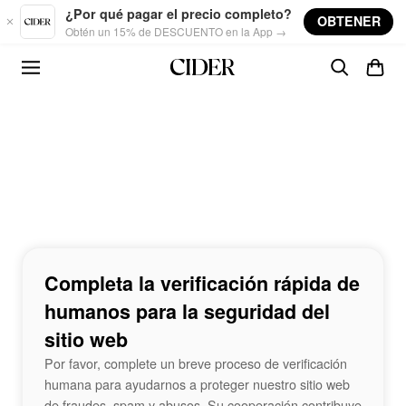
Skip to main content
¿Por qué pagar el precio completo?
OBTENER
Obtén un 15% de DESCUENTO en la App →
Completa la verificación rápida de
humanos para la seguridad del
sitio web
Por favor, complete un breve proceso de verificación
humana para ayudarnos a proteger nuestro sitio web
de fraudes, spam y abusos. Su cooperación contribuye