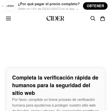
Skip to main content
¿Por qué pagar el precio completo?
OBTENER
Obtén un 15% de DESCUENTO en la App →
Completa la verificación rápida de
humanos para la seguridad del
sitio web
Por favor, complete un breve proceso de verificación
humana para ayudarnos a proteger nuestro sitio web
de fraudes, spam y abusos. Su cooperación contribuye