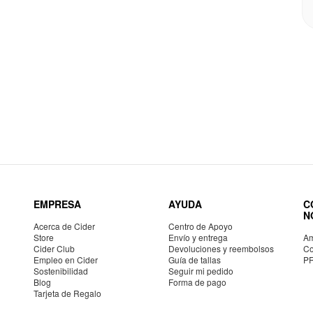
EMPRESA
AYUDA
C
N
Acerca de Cider
Centro de Apoyo
Store
Envío y entrega
Am
Cider Club
Devoluciones y reembolsos
Co
Empleo en Cider
Guía de tallas
P
Sostenibilidad
Seguir mi pedido
Blog
Forma de pago
Tarjeta de Regalo