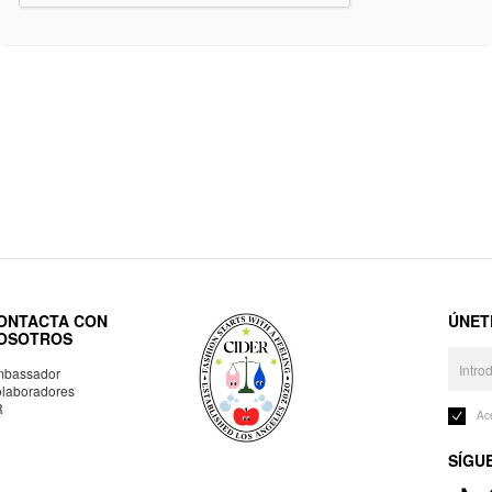
ONTACTA CON
ÚNET
OSOTROS
bassador
laboradores
R
Ac
SÍGU