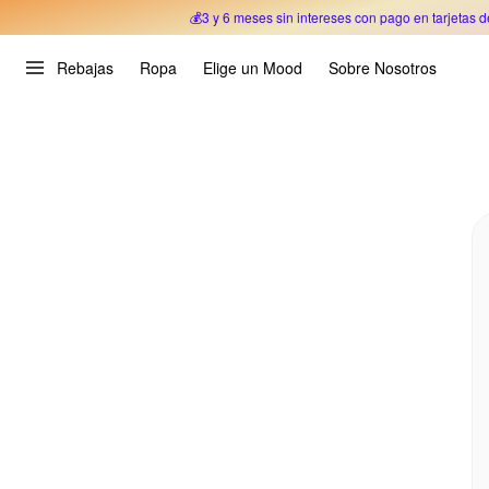
💰3 y 6 meses sin intereses con pago en tarjetas d
Oferta Especial 🎉 Hasta un 70% OFF 
Rebajas
Ropa
Elige un Mood
Sobre Nosotros