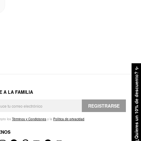
✨
¿Quieres un 10% de descuento?
E A LA FAMILIA
REGISTRARSE
epto los
Términos y Condiciones
y la
Política de privacidad
.
ENOS