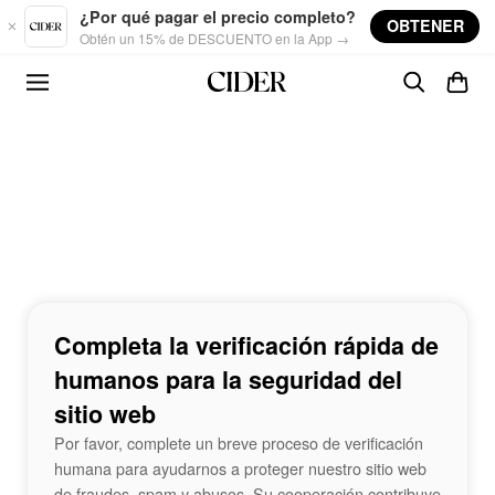
Skip to main content
¿Por qué pagar el precio completo?
OBTENER
Obtén un 15% de DESCUENTO en la App →
Completa la verificación rápida de
humanos para la seguridad del
sitio web
Por favor, complete un breve proceso de verificación
humana para ayudarnos a proteger nuestro sitio web
de fraudes, spam y abusos. Su cooperación contribuye