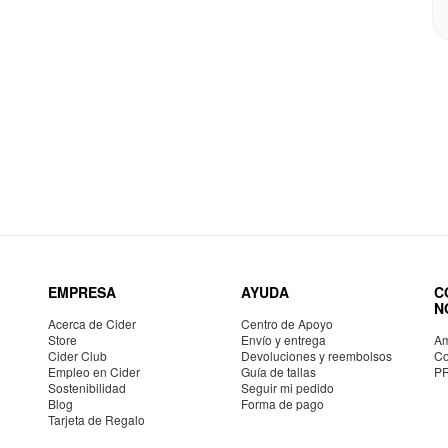
EMPRESA
AYUDA
C
N
Acerca de Cider
Centro de Apoyo
Store
Envío y entrega
Am
Cider Club
Devoluciones y reembolsos
Co
Empleo en Cider
Guía de tallas
P
Sostenibilidad
Seguir mi pedido
Blog
Forma de pago
Tarjeta de Regalo