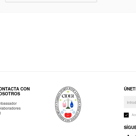
ONTACTA CON
ÚNET
OSOTROS
bassador
laboradores
R
Ac
SÍGU