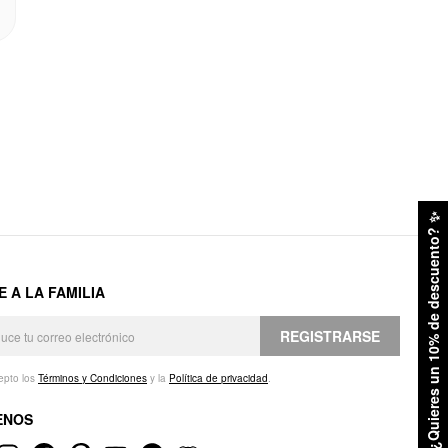
✨
¿Quieres un 10% de descuento?
E A LA FAMILIA
REGISTRARSE
epto los
Términos y Condiciones
y la
Política de privacidad
.
ENOS