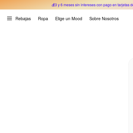
💰3 y 6 meses sin intereses con pago en tarjetas d
Oferta Especial 🎉 Hasta un 70% OFF 
Rebajas
Ropa
Elige un Mood
Sobre Nosotros