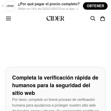
Skip to main content
¿Por qué pagar el precio completo?
OBTENER
Obtén un 15% de DESCUENTO en la App →
Completa la verificación rápida de
humanos para la seguridad del
sitio web
Por favor, complete un breve proceso de verificación
humana para ayudarnos a proteger nuestro sitio web
de fraudes, spam y abusos. Su cooperación contribuye