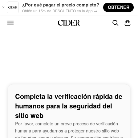
Skip to main content
¿Por qué pagar el precio completo?
OBTENER
Obtén un 15% de DESCUENTO en la App →
Completa la verificación rápida de
humanos para la seguridad del
sitio web
Por favor, complete un breve proceso de verificación
humana para ayudarnos a proteger nuestro sitio web
de fraudes, spam y abusos. Su cooperación contribuye