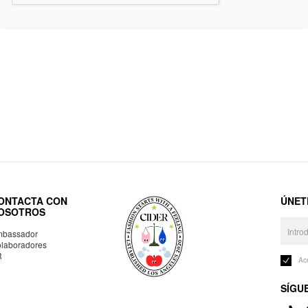
ONTACTA CON
ÚNET
OSOTROS
bassador
laboradores
R
Ac
SÍGU