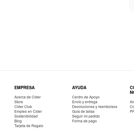
EMPRESA
AYUDA
C
N
Acerca de Cider
Centro de Apoyo
Store
Envío y entrega
Am
Cider Club
Devoluciones y reembolsos
Co
Empleo en Cider
Guía de tallas
P
Sostenibilidad
Seguir mi pedido
Blog
Forma de pago
Tarjeta de Regalo