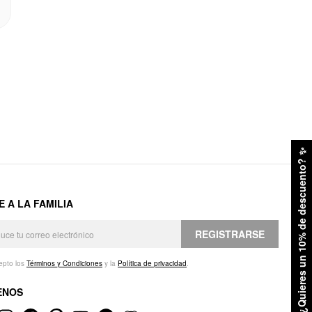
✨
¿Quieres un 10% de descuento?
E A LA FAMILIA
REGISTRARSE
epto los
Términos y Condiciones
y la
Política de privacidad
.
ENOS