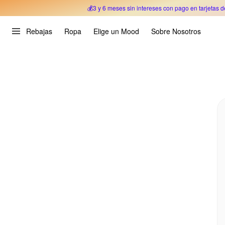
💰3 y 6 meses sin intereses con pago en tarjetas d
Oferta Especial 🎉 Hasta un 70% OFF 
Rebajas
Ropa
Elige un Mood
Sobre Nosotros