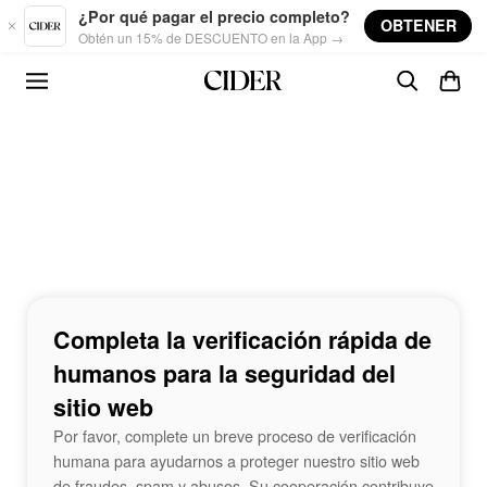
Skip to main content
¿Por qué pagar el precio completo?
OBTENER
Obtén un 15% de DESCUENTO en la App →
Completa la verificación rápida de
humanos para la seguridad del
sitio web
Por favor, complete un breve proceso de verificación
humana para ayudarnos a proteger nuestro sitio web
de fraudes, spam y abusos. Su cooperación contribuye