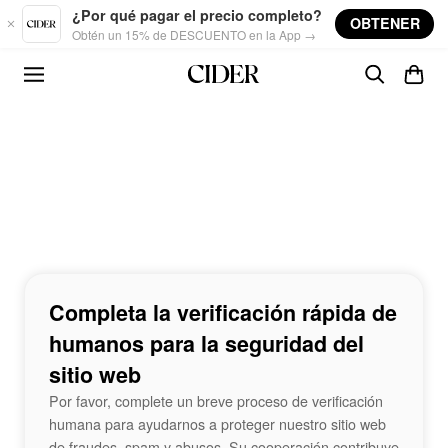
Skip to main content
¿Por qué pagar el precio completo?
OBTENER
Obtén un 15% de DESCUENTO en la App →
Completa la verificación rápida de
humanos para la seguridad del
sitio web
Por favor, complete un breve proceso de verificación
humana para ayudarnos a proteger nuestro sitio web
de fraudes, spam y abusos. Su cooperación contribuye