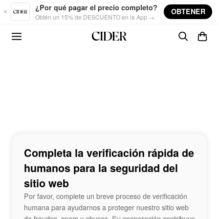
Skip to main content
¿Por qué pagar el precio completo?
OBTENER
Obtén un 15% de DESCUENTO en la App →
Completa la verificación rápida de
humanos para la seguridad del
sitio web
Por favor, complete un breve proceso de verificación
humana para ayudarnos a proteger nuestro sitio web
de fraudes, spam y abusos. Su cooperación contribuye