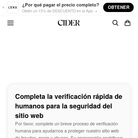
Skip to main content
¿Por qué pagar el precio completo?
OBTENER
Obtén un 15% de DESCUENTO en la App →
Completa la verificación rápida de
humanos para la seguridad del
sitio web
Por favor, complete un breve proceso de verificación
humana para ayudarnos a proteger nuestro sitio web
de fraudes, spam y abusos. Su cooperación contribuye