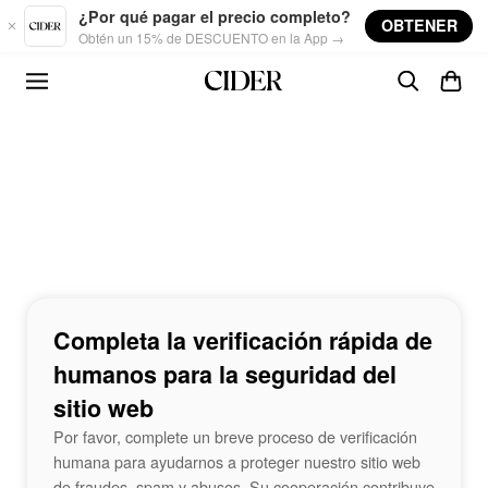
Skip to main content
¿Por qué pagar el precio completo?
OBTENER
Obtén un 15% de DESCUENTO en la App →
Completa la verificación rápida de
humanos para la seguridad del
sitio web
Por favor, complete un breve proceso de verificación
humana para ayudarnos a proteger nuestro sitio web
de fraudes, spam y abusos. Su cooperación contribuye