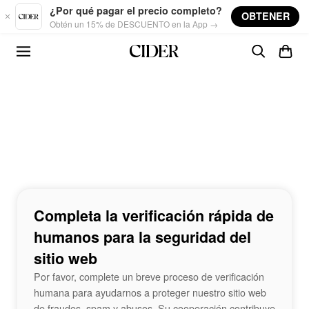
Skip to main content
¿Por qué pagar el precio completo?
OBTENER
Obtén un 15% de DESCUENTO en la App →
Completa la verificación rápida de
humanos para la seguridad del
sitio web
Por favor, complete un breve proceso de verificación
humana para ayudarnos a proteger nuestro sitio web
de fraudes, spam y abusos. Su cooperación contribuye