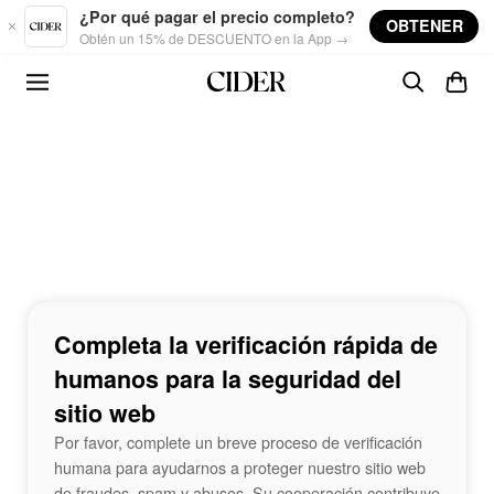
Skip to main content
¿Por qué pagar el precio completo?
OBTENER
Obtén un 15% de DESCUENTO en la App →
Completa la verificación rápida de
humanos para la seguridad del
sitio web
Por favor, complete un breve proceso de verificación
humana para ayudarnos a proteger nuestro sitio web
de fraudes, spam y abusos. Su cooperación contribuye