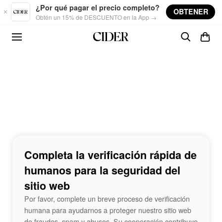
Skip to main content
¿Por qué pagar el precio completo?
OBTENER
Obtén un 15% de DESCUENTO en la App →
Completa la verificación rápida de
humanos para la seguridad del
sitio web
Por favor, complete un breve proceso de verificación
humana para ayudarnos a proteger nuestro sitio web
de fraudes, spam y abusos. Su cooperación contribuye