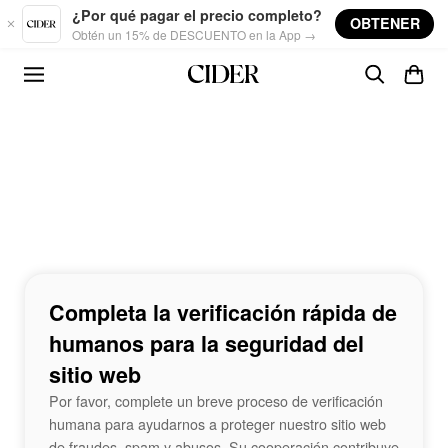
Skip to main content
¿Por qué pagar el precio completo?
OBTENER
Obtén un 15% de DESCUENTO en la App →
Completa la verificación rápida de
humanos para la seguridad del
sitio web
Por favor, complete un breve proceso de verificación
humana para ayudarnos a proteger nuestro sitio web
de fraudes, spam y abusos. Su cooperación contribuye