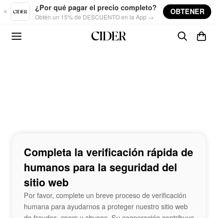
Skip to main content
¿Por qué pagar el precio completo?
OBTENER
Obtén un 15% de DESCUENTO en la App →
Completa la verificación rápida de
humanos para la seguridad del
sitio web
Por favor, complete un breve proceso de verificación
humana para ayudarnos a proteger nuestro sitio web
de fraudes, spam y abusos. Su cooperación contribuye