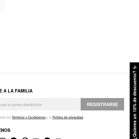
✨
¿Quieres un 10% de descuento?
E A LA FAMILIA
REGISTRARSE
epto los
Términos y Condiciones
y la
Política de privacidad
.
ENOS