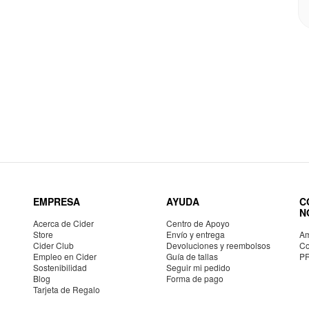
EMPRESA
AYUDA
C
N
Acerca de Cider
Centro de Apoyo
Store
Envío y entrega
Am
Cider Club
Devoluciones y reembolsos
Co
Empleo en Cider
Guía de tallas
P
Sostenibilidad
Seguir mi pedido
Blog
Forma de pago
Tarjeta de Regalo