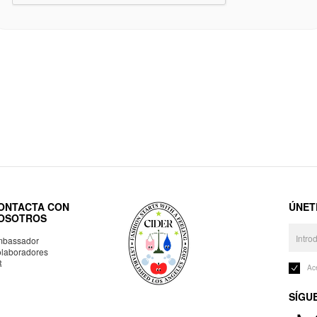
ONTACTA CON
ÚNET
OSOTROS
bassador
laboradores
R
Ac
SÍGU