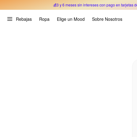
💰3 y 6 meses sin intereses con pago en tarjetas d
Oferta Especial 🎉 Hasta un 70% OFF 
Rebajas
Ropa
Elige un Mood
Sobre Nosotros