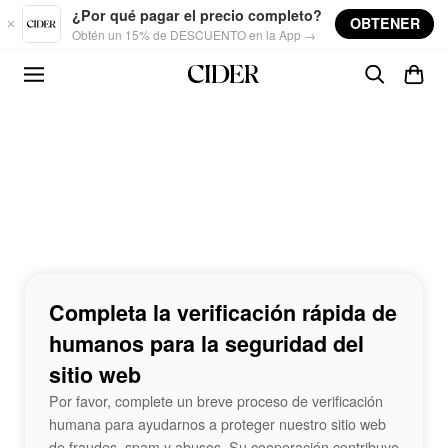
Skip to main content
¿Por qué pagar el precio completo?
OBTENER
Obtén un 15% de DESCUENTO en la App →
Completa la verificación rápida de
humanos para la seguridad del
sitio web
Por favor, complete un breve proceso de verificación
humana para ayudarnos a proteger nuestro sitio web
de fraudes, spam y abusos. Su cooperación contribuye