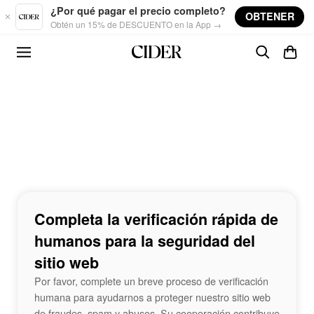
Skip to main content
¿Por qué pagar el precio completo?
OBTENER
Obtén un 15% de DESCUENTO en la App →
Completa la verificación rápida de
humanos para la seguridad del
sitio web
Por favor, complete un breve proceso de verificación
humana para ayudarnos a proteger nuestro sitio web
de fraudes, spam y abusos. Su cooperación contribuye