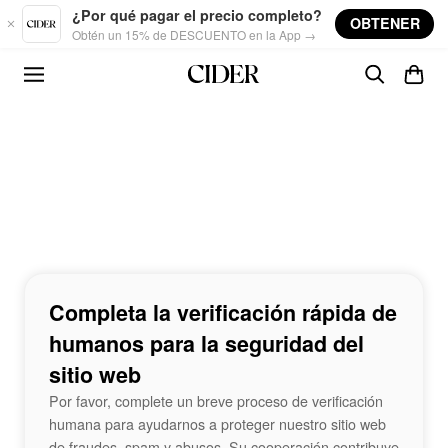
Skip to main content
¿Por qué pagar el precio completo?
OBTENER
Obtén un 15% de DESCUENTO en la App →
Completa la verificación rápida de
humanos para la seguridad del
sitio web
Por favor, complete un breve proceso de verificación
humana para ayudarnos a proteger nuestro sitio web
de fraudes, spam y abusos. Su cooperación contribuye