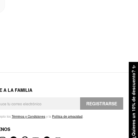
✨
¿Quieres un 10% de descuento?
E A LA FAMILIA
REGISTRARSE
epto los
Términos y Condiciones
y la
Política de privacidad
.
ENOS