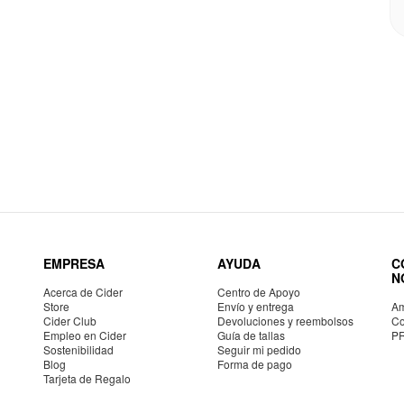
EMPRESA
AYUDA
C
N
Acerca de Cider
Centro de Apoyo
Store
Envío y entrega
Am
Cider Club
Devoluciones y reembolsos
Co
Empleo en Cider
Guía de tallas
P
Sostenibilidad
Seguir mi pedido
Blog
Forma de pago
Tarjeta de Regalo