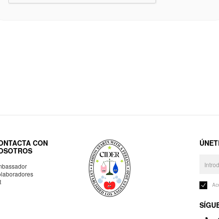
ONTACTA CON
ÚNET
OSOTROS
bassador
laboradores
R
Ac
SÍGU