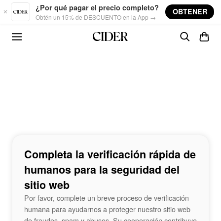
Skip to main content
¿Por qué pagar el precio completo?
OBTENER
Obtén un 15% de DESCUENTO en la App →
Completa la verificación rápida de
humanos para la seguridad del
sitio web
Por favor, complete un breve proceso de verificación
humana para ayudarnos a proteger nuestro sitio web
de fraudes, spam y abusos. Su cooperación contribuye