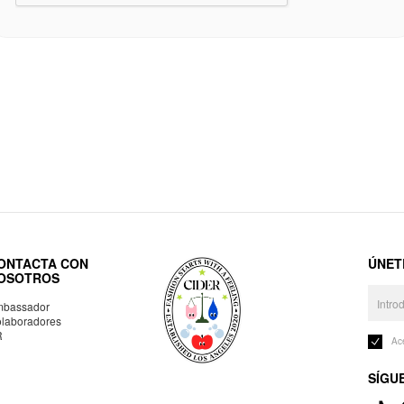
ONTACTA CON
ÚNET
OSOTROS
bassador
laboradores
R
Ac
SÍGU