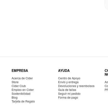
EMPRESA
AYUDA
C
N
Acerca de Cider
Centro de Apoyo
Store
Envío y entrega
Am
Cider Club
Devoluciones y reembolsos
Co
Empleo en Cider
Guía de tallas
P
Sostenibilidad
Seguir mi pedido
Blog
Forma de pago
Tarjeta de Regalo