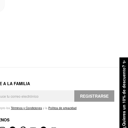
✨
¿Quieres un 10% de descuento?
E A LA FAMILIA
REGISTRARSE
epto los
Términos y Condiciones
y la
Política de privacidad
.
ENOS