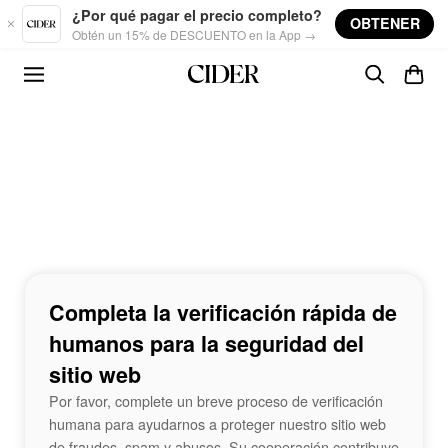
Skip to main content
¿Por qué pagar el precio completo?
OBTENER
Obtén un 15% de DESCUENTO en la App →
Completa la verificación rápida de
humanos para la seguridad del
sitio web
Por favor, complete un breve proceso de verificación
humana para ayudarnos a proteger nuestro sitio web
de fraudes, spam y abusos. Su cooperación contribuye