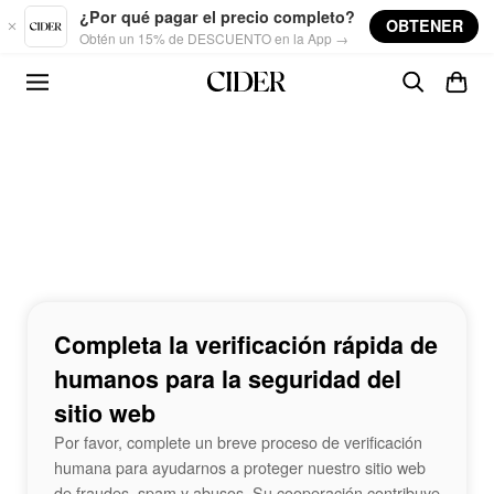
Skip to main content
¿Por qué pagar el precio completo?
OBTENER
Obtén un 15% de DESCUENTO en la App →
Completa la verificación rápida de
humanos para la seguridad del
sitio web
Por favor, complete un breve proceso de verificación
humana para ayudarnos a proteger nuestro sitio web
de fraudes, spam y abusos. Su cooperación contribuye