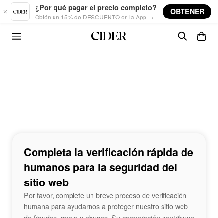
Skip to main content
¿Por qué pagar el precio completo?
OBTENER
Obtén un 15% de DESCUENTO en la App →
Completa la verificación rápida de
humanos para la seguridad del
sitio web
Por favor, complete un breve proceso de verificación
humana para ayudarnos a proteger nuestro sitio web
de fraudes, spam y abusos. Su cooperación contribuye