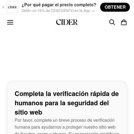
Skip to main content
¿Por qué pagar el precio completo?
OBTENER
Obtén un 15% de DESCUENTO en la App →
Completa la verificación rápida de
humanos para la seguridad del
sitio web
Por favor, complete un breve proceso de verificación
humana para ayudarnos a proteger nuestro sitio web
de fraudes, spam y abusos. Su cooperación contribuye