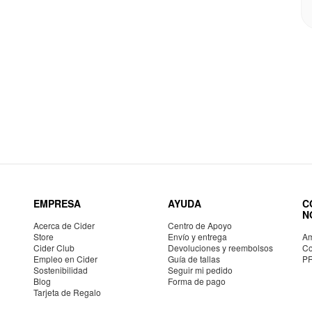
EMPRESA
AYUDA
C
N
Acerca de Cider
Centro de Apoyo
Store
Envío y entrega
Am
Cider Club
Devoluciones y reembolsos
Co
Empleo en Cider
Guía de tallas
P
Sostenibilidad
Seguir mi pedido
Blog
Forma de pago
Tarjeta de Regalo