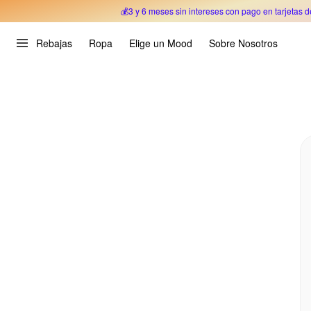
💰3 y 6 meses sin intereses con pago en tarjetas d
Oferta Especial 🎉 Hasta un 70% OFF 
Rebajas
Ropa
Elige un Mood
Sobre Nosotros