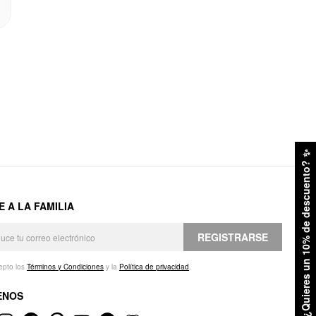
✨
¿Quieres un 10% de descuento?
E A LA FAMILIA
REGISTRARSE
epto los
Términos y Condiciones
y la
Política de privacidad
.
ENOS