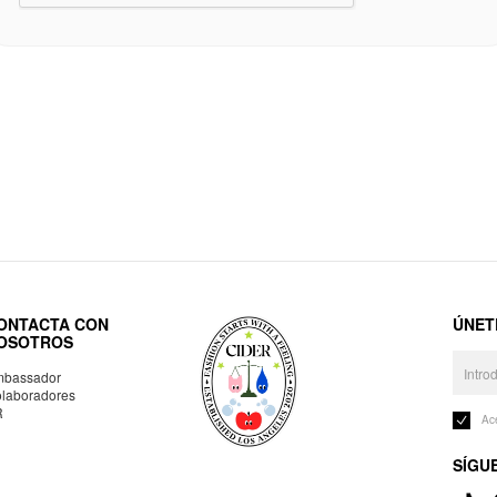
ONTACTA CON
ÚNET
OSOTROS
bassador
laboradores
R
Ac
SÍGU