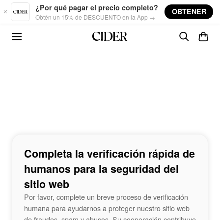
Skip to main content
¿Por qué pagar el precio completo?
OBTENER
Obtén un 15% de DESCUENTO en la App →
Completa la verificación rápida de
humanos para la seguridad del
sitio web
Por favor, complete un breve proceso de verificación
humana para ayudarnos a proteger nuestro sitio web
de fraudes, spam y abusos. Su cooperación contribuye