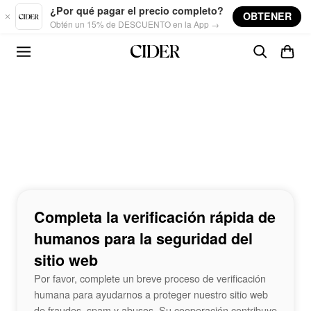
Skip to main content
¿Por qué pagar el precio completo?
OBTENER
Obtén un 15% de DESCUENTO en la App →
Completa la verificación rápida de
humanos para la seguridad del
sitio web
Por favor, complete un breve proceso de verificación
humana para ayudarnos a proteger nuestro sitio web
de fraudes, spam y abusos. Su cooperación contribuye