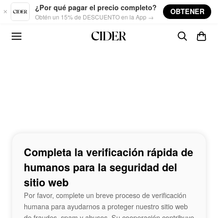
Skip to main content
¿Por qué pagar el precio completo?
OBTENER
Obtén un 15% de DESCUENTO en la App →
Completa la verificación rápida de
humanos para la seguridad del
sitio web
Por favor, complete un breve proceso de verificación
humana para ayudarnos a proteger nuestro sitio web
de fraudes, spam y abusos. Su cooperación contribuye