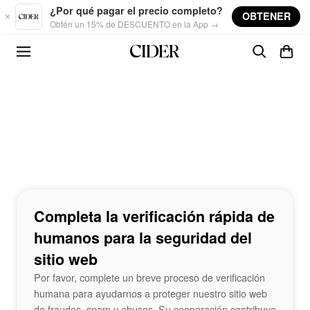
Skip to main content
¿Por qué pagar el precio completo?
OBTENER
Obtén un 15% de DESCUENTO en la App →
Completa la verificación rápida de
humanos para la seguridad del
sitio web
Por favor, complete un breve proceso de verificación
humana para ayudarnos a proteger nuestro sitio web
de fraudes, spam y abusos. Su cooperación contribuye