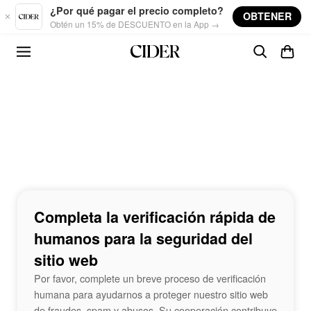
Skip to main content
¿Por qué pagar el precio completo?
OBTENER
Obtén un 15% de DESCUENTO en la App →
Completa la verificación rápida de
humanos para la seguridad del
sitio web
Por favor, complete un breve proceso de verificación
humana para ayudarnos a proteger nuestro sitio web
de fraudes, spam y abusos. Su cooperación contribuye