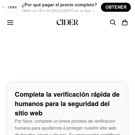
Skip to main content
¿Por qué pagar el precio completo?
OBTENER
Obtén un 15% de DESCUENTO en la App →
Completa la verificación rápida de
humanos para la seguridad del
sitio web
Por favor, complete un breve proceso de verificación
humana para ayudarnos a proteger nuestro sitio web
de fraudes, spam y abusos. Su cooperación contribuye