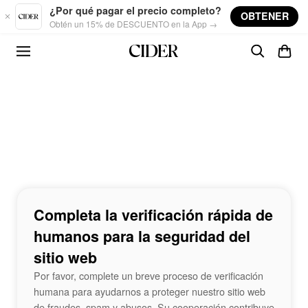
Skip to main content
¿Por qué pagar el precio completo?
OBTENER
Obtén un 15% de DESCUENTO en la App →
Completa la verificación rápida de
humanos para la seguridad del
sitio web
Por favor, complete un breve proceso de verificación
humana para ayudarnos a proteger nuestro sitio web
de fraudes, spam y abusos. Su cooperación contribuye