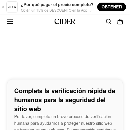
Skip to main content
¿Por qué pagar el precio completo?
OBTENER
Obtén un 15% de DESCUENTO en la App →
Completa la verificación rápida de
humanos para la seguridad del
sitio web
Por favor, complete un breve proceso de verificación
humana para ayudarnos a proteger nuestro sitio web
de fraudes, spam y abusos. Su cooperación contribuye