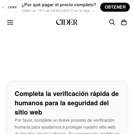
Skip to main content
¿Por qué pagar el precio completo?
OBTENER
Obtén un 15% de DESCUENTO en la App →
Completa la verificación rápida de
humanos para la seguridad del
sitio web
Por favor, complete un breve proceso de verificación
humana para ayudarnos a proteger nuestro sitio web
de fraudes, spam y abusos. Su cooperación contribuye