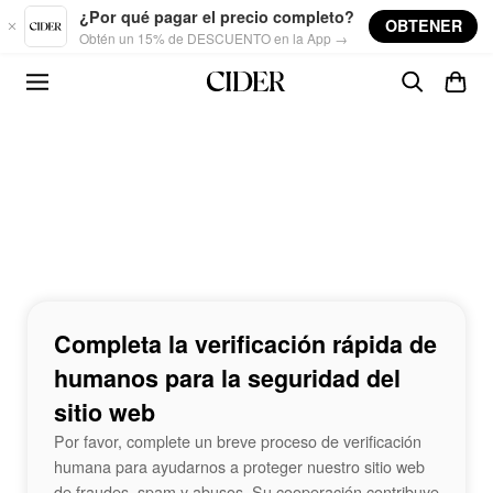
Skip to main content
¿Por qué pagar el precio completo?
OBTENER
Obtén un 15% de DESCUENTO en la App →
Completa la verificación rápida de
humanos para la seguridad del
sitio web
Por favor, complete un breve proceso de verificación
humana para ayudarnos a proteger nuestro sitio web
de fraudes, spam y abusos. Su cooperación contribuye