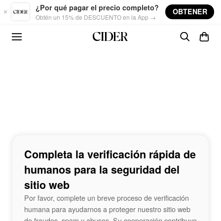
Skip to main content
¿Por qué pagar el precio completo?
OBTENER
Obtén un 15% de DESCUENTO en la App →
Completa la verificación rápida de
humanos para la seguridad del
sitio web
Por favor, complete un breve proceso de verificación
humana para ayudarnos a proteger nuestro sitio web
de fraudes, spam y abusos. Su cooperación contribuye