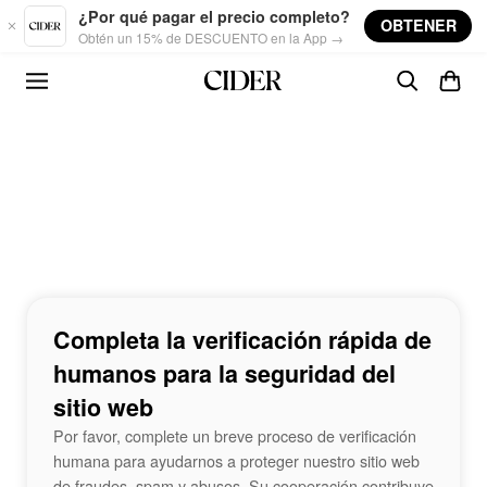
Skip to main content
¿Por qué pagar el precio completo?
OBTENER
Obtén un 15% de DESCUENTO en la App →
Completa la verificación rápida de
humanos para la seguridad del
sitio web
Por favor, complete un breve proceso de verificación
humana para ayudarnos a proteger nuestro sitio web
de fraudes, spam y abusos. Su cooperación contribuye