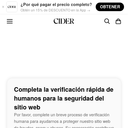
Skip to main content
¿Por qué pagar el precio completo?
OBTENER
Obtén un 15% de DESCUENTO en la App →
Completa la verificación rápida de
humanos para la seguridad del
sitio web
Por favor, complete un breve proceso de verificación
humana para ayudarnos a proteger nuestro sitio web
de fraudes, spam y abusos. Su cooperación contribuye