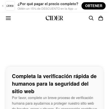
Skip to main content
¿Por qué pagar el precio completo?
OBTENER
Obtén un 15% de DESCUENTO en la App →
Completa la verificación rápida de
humanos para la seguridad del
sitio web
Por favor, complete un breve proceso de verificación
humana para ayudarnos a proteger nuestro sitio web
de fraudes, spam y abusos. Su cooperación contribuye