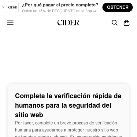
Skip to main content
¿Por qué pagar el precio completo?
OBTENER
Obtén un 15% de DESCUENTO en la App →
Completa la verificación rápida de
humanos para la seguridad del
sitio web
Por favor, complete un breve proceso de verificación
humana para ayudarnos a proteger nuestro sitio web
de fraudes, spam y abusos. Su cooperación contribuye