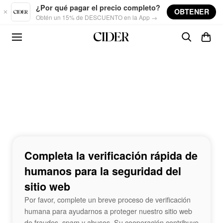
Skip to main content
¿Por qué pagar el precio completo?
OBTENER
Obtén un 15% de DESCUENTO en la App →
Completa la verificación rápida de
humanos para la seguridad del
sitio web
Por favor, complete un breve proceso de verificación
humana para ayudarnos a proteger nuestro sitio web
de fraudes, spam y abusos. Su cooperación contribuye